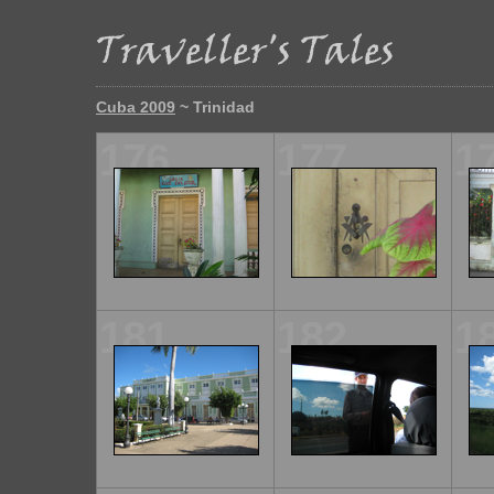
Cuba 2009
~ Trinidad
176
177
1
181
182
1