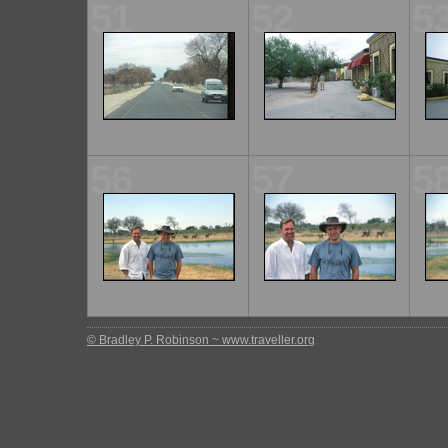
51
52
5
56
57
5
© Bradley P. Robinson ~ www.traveller.org