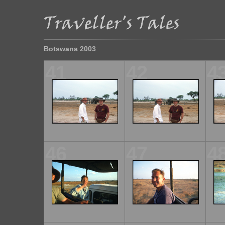
Botswana 2003
41
42
4
46
47
4