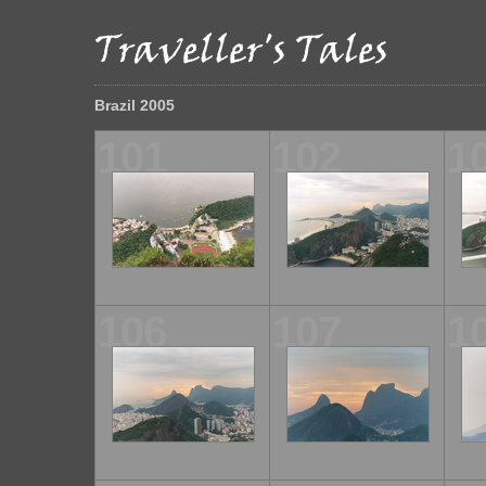
Brazil 2005
101
102
1
106
107
1